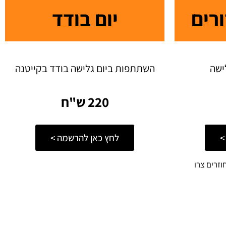
רים
יום בודד
השתתפות ביום גלישה בודד בקייטנה
220 ש"ח
>
לחץ כאן להרשמה >
זרים צרו