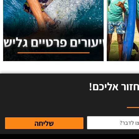
זור אליכם!
שליחה