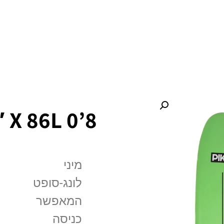
חנות
אירועים
אודותינו
צור קשר
8’0 X 22 1/4″ X 3 2/5″ X 86L
מיני
לונג-סופט
המאפשר
כניסה