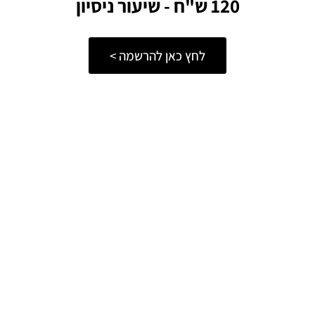
120 ש"ח - שיעור ניסיון
לחץ כאן להרשמה >