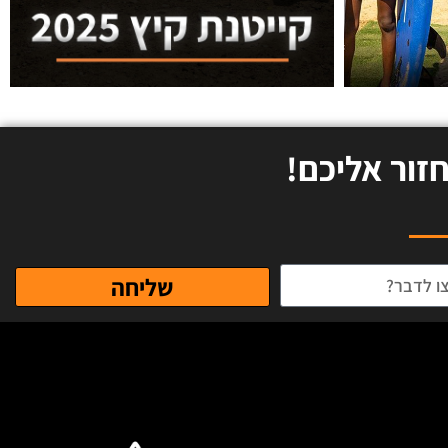
זור אליכם!
שליחה